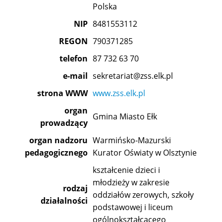
Polska
NIP
8481553112
REGON
790371285
telefon
87 732 63 70
e-mail
sekretariat@zss.elk.pl
strona WWW
www.zss.elk.pl
organ
Gmina Miasto Ełk
prowadzący
organ nadzoru
Warmińsko-Mazurski
pedagogicznego
Kurator Oświaty w Olsztynie
kształcenie dzieci i
młodzieży w zakresie
rodzaj
oddziałów zerowych, szkoły
działalności
podstawowej i liceum
ogólnokształcącego