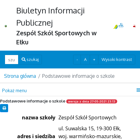
Biuletyn Informacji
Publicznej
Zespół Szkół Sportowych w
Ełku
Wpisz szukaną frazę
-
A
+
Wysoki kontrast
szukaj
Strona główna
Podstawowe informacje o szkole
Pokaż menu
Podstawowe informacje o szkole
wersja z dnia 27-05-2021 23:13
nazwa szkoły
Zespół Szkół Sportowych
ul. Suwalska 15, 19-300 Ełk,
adres i siedziba
woj. warmińsko-mazurskie,