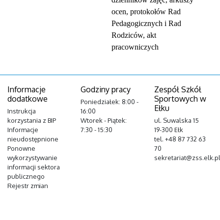
ocen, protokołów Rad
Pedagogicznych i Rad
Rodziców, akt
pracowniczych
Informacje
Godziny pracy
Zespół Szkół
dodatkowe
Sportowych w
Poniedziałek: 8:00 -
Ełku
Instrukcja
16:00
korzystania z BIP
Wtorek - Piątek:
ul. Suwalska 15
Informacje
7:30 - 15:30
19-300 Ełk
nieudostępnione
tel. +48 87 732 63
Ponowne
70
wykorzystywanie
sekretariat@zss.elk.p
informacji sektora
publicznego
Rejestr zmian