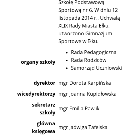
Szkołę Podstawową
Sportową nr 6. W dniu 12
listopada 2014 r., Uchwałą
XLIX Rady Miasta Ełku,
utworzono Gimnazjum
Sportowe w Ełku.
Rada Pedagogiczna
Rada Rodziców
organy szkoły
Samorząd Uczniowski
dyrektor
mgr Dorota Karpińska
wicedyrektorzy
mgr Joanna Kupidłowska
sekretarz
mgr Emilia Pawlik
szkoły
główna
mgr Jadwiga Tafelska
księgowa